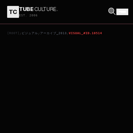
TUBE
CULTURE
.
TC
CARRIE
EST. 2006
[ROOT]
ビジュアル
アーカイブ_2013
VISUAL_#ID.10514
/
/
/