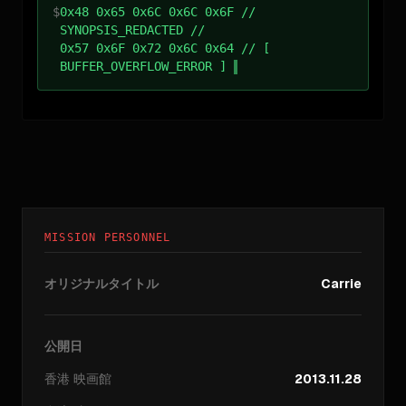
$
0x48 0x65 0x6C 0x6C 0x6F //
SYNOPSIS_REDACTED //
0x57 0x6F 0x72 0x6C 0x64 // [
BUFFER_OVERFLOW_ERROR ]
MISSION PERSONNEL
オリジナルタイトル
Carrie
公開日
香港
映画館
2013.11.28