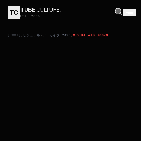
TUBE
CULTURE
.
TC
LEE
EST. 2006
[ROOT]
ビジュアル
アーカイブ_2023
VISUAL_#ID.20079
/
/
/