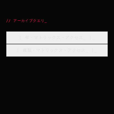
//
アーカイブクエリ
_
[
年・マトリックス・アクセス
_
]_
[
種類・マトリックス・アクセス
_
]_