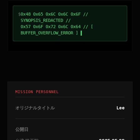
$
0x48 0x65 0x6C 0x6C 0x6F //
SYNOPSIS_REDACTED //
0x57 0x6F 0x72 0x6C 0x64 // [
BUFFER_OVERFLOW_ERROR ]
MISSION PERSONNEL
オリジナルタイトル
Lee
公開日