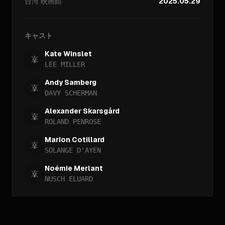
台湾
映画館
2025.05.29
キャスト
Kate Winslet
LEE MILLER
Andy Samberg
DAVY SCHERMAN
Alexander Skarsgård
ROLAND PENROSE
Marion Cotillard
SOLANGE D'AYEN
Noémie Merlant
NUSCH ELUARD