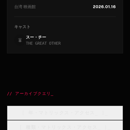
台湾
映画館
2026.01.16
キャスト
スー・チー
THE GREAT OTHER
//
アーカイブクエリ
_
[
年・マトリックス・アクセス
_
]_
[
種類・マトリックス・アクセス
_
]_