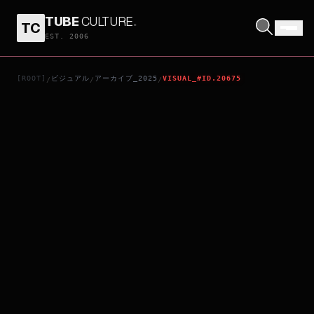
TUBE
CULTURE
.
TC
RESURRECTION
EST. 2006
[ROOT]
ビジュアル
アーカイブ_2025
VISUAL_#ID.20675
/
/
/