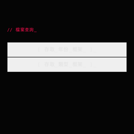
//
檔案查詢
_
[
存取_年份_框架
_
]_
[
存取_類型_框架
_
]_