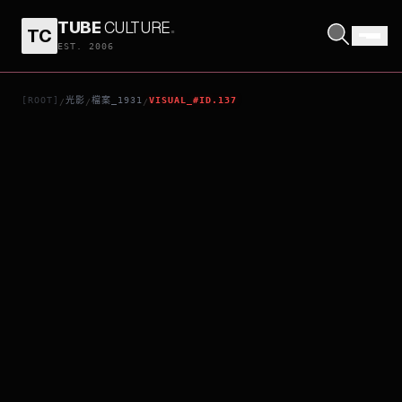
TUBE
CULTURE
.
TC
瑪莉
EST. 2006
[ROOT]
光影
檔案_1931
VISUAL_#ID.137
/
/
/