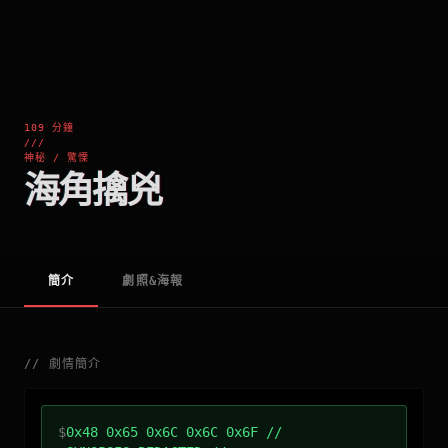
109 分鐘
///
神秘 / 驚慄
海角擒兇
簡介
劇照&海報
//
劇情簡介
$
0x48 0x65 0x6C 0x6C 0x6F //