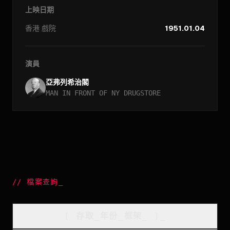
上映日期
香港
戲院
1951.01.04
演員
亞弗列希治閣
MAN IN FRONT OF NY DRUGSTORE
//
檔案查詢
_
[
存取_年份_框架
_
]_