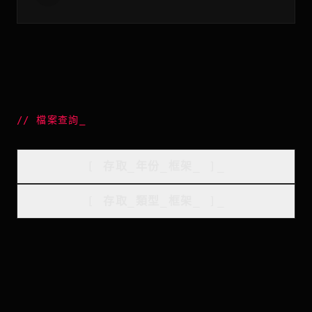
//
檔案查詢
_
[
存取_年份_框架
_
]_
[
存取_類型_框架
_
]_