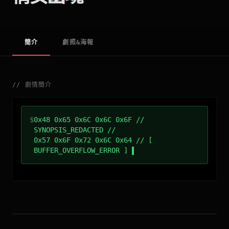
簡介
劇照&海報
//
劇情簡介
$
0x48 0x65 0x6C 0x6C 0x6F //
SYNOPSIS_REDACTED //
0x57 0x6F 0x72 0x6C 0x64 // [
BUFFER_OVERFLOW_ERROR ]