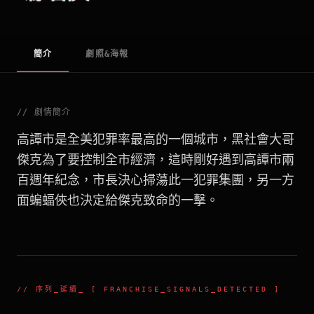
簡介
劇照&海報
//
劇情簡介
高譚市是全美犯罪率最高的一個城市，黑社會大哥
傑克為了要控制全市經濟，這時剛好遇到高譚市兩
百週年紀念，市長決心掃蕩此一犯罪集團，另一方
面蝙蝠俠也決定給傑克致命的一擊。
//
序列_延續
_ [ FRANCHISE_SIGNALS_DETECTED ]