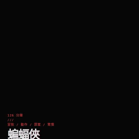
126 分鐘
///
冒險 / 動作 / 罪案 / 驚慄
蝙蝠俠