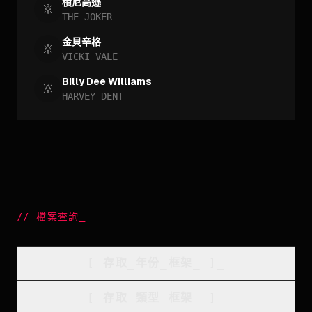
積尼高遜
THE JOKER
金貝辛格
VICKI VALE
Billy Dee Williams
HARVEY DENT
//
檔案查詢
_
[
存取_年份_框架
_
]_
[
存取_類型_框架
_
]_