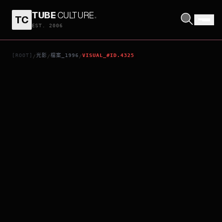
TUBE
CULTURE
.
TC
超級插班生
EST. 2006
[ROOT]
光影
檔案_1996
VISUAL_#ID.4325
/
/
/