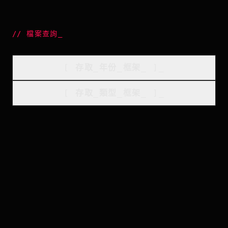
//
檔案查詢
_
[
存取_年份_框架
_
]_
[
存取_類型_框架
_
]_