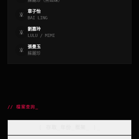
蘇麗珍（黑蜘蛛）
章子怡
BAI LING
劉嘉玲
LULU / MIMI
張曼玉
蘇麗珍
//
檔案查詢
_
[
存取_年份_框架
_
]_