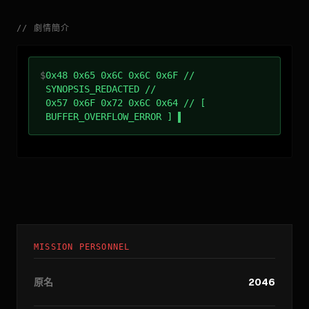
//
劇情簡介
$
0x48 0x65 0x6C 0x6C 0x6F //
SYNOPSIS_REDACTED //
0x57 0x6F 0x72 0x6C 0x64 // [
BUFFER_OVERFLOW_ERROR ]
MISSION PERSONNEL
原名
2046