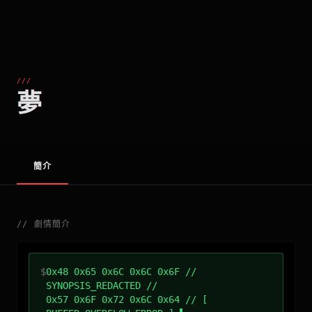
///
夢
簡介
//
劇情簡介
$
0x48 0x65 0x6C 0x6C 0x6F //
SYNOPSIS_REDACTED //
0x57 0x6F 0x72 0x6C 0x64 // [