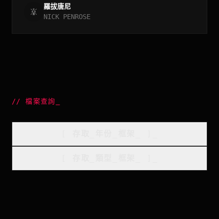
羅拔唐尼
NICK PENROSE
//
檔案查詢
_
[
存取_年份_框架
_
]_
[
存取_類型_框架
_
]_