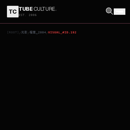
TUBE
CULTURE
.
TC
夢
EST. 2006
[ROOT]
光影
檔案_2004
VISUAL_#ID.192
/
/
/