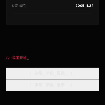
香港
戲院
2005.11.24
//
檔案查詢
_
[
存取_年份_框架
_
]_
[
存取_類型_框架
_
]_