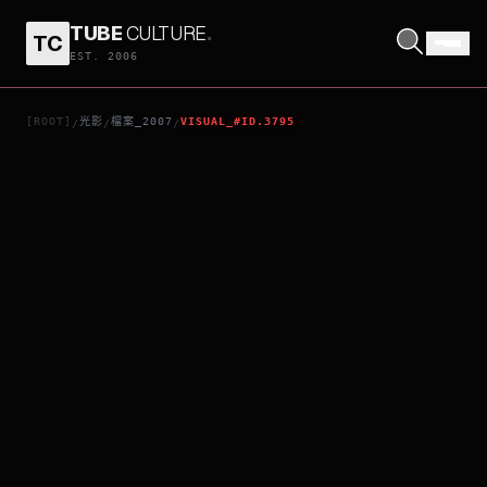
TUBE
CULTURE
.
TC
1408
EST. 2006
[ROOT]
光影
檔案_2007
VISUAL_#ID.3795
/
/
/