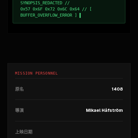
SYNOPSIS_REDACTED //
0x57 0x6F 0x72 0x6C 0x64 // [
BUFFER_OVERFLOW_ERROR ]
MISSION PERSONNEL
原名
1408
導演
Mikael Håfström
上映日期