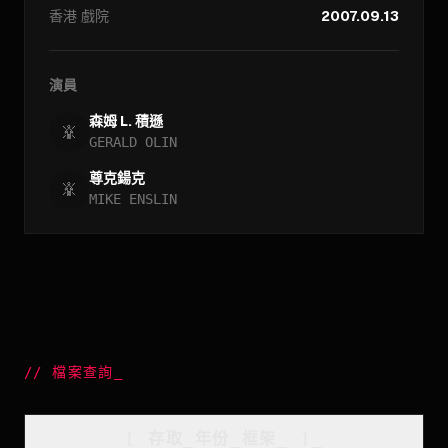
香港
戲院
2007.09.13
演員
森姆 L. 積遜
GERALD OLIN
尊克鍚克
MIKE ENSLIN
//
檔案查詢
_
[
存取_年份_框架
_
]_