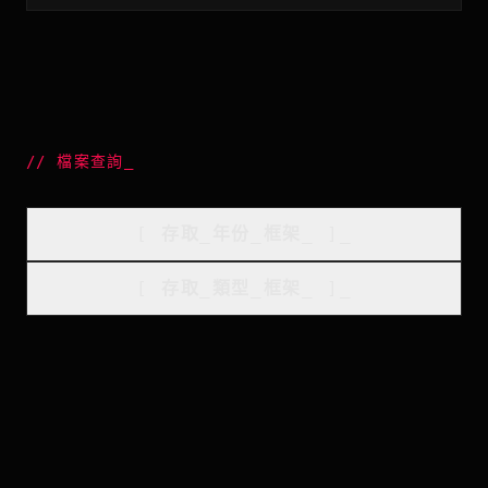
//
檔案查詢
_
[
存取_年份_框架
_
]_
[
存取_類型_框架
_
]_