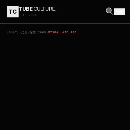
TUBE
CULTURE
.
TC
孤疑
EST. 2006
[ROOT]
光影
檔案_2009
VISUAL_#ID.486
/
/
/