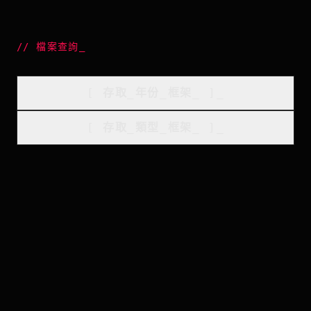
//
檔案查詢
_
[
存取_年份_框架
_
]_
[
存取_類型_框架
_
]_