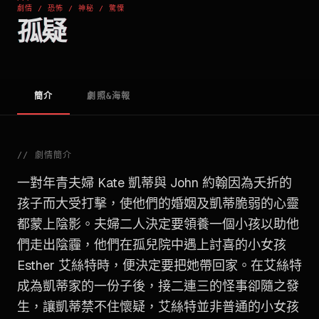
劇情 / 恐怖 / 神秘 / 驚慄
孤疑
簡介
劇照&海報
//
劇情簡介
一對年青夫婦 Kate 凱蒂與 John 約翰因為夭折的
孩子而大受打擊，使他們的婚姻及凱蒂脆弱的心靈
都蒙上陰影。夫婦二人決定要領養一個小孩以助他
們走出陰霾，他們在孤兒院中遇上討喜的小女孩
Esther 艾絲特時，便決定要把她帶回家。在艾絲特
成為凱蒂家的一份子後，接二連三的怪事卻隨之發
生，讓凱蒂禁不住懷疑，艾絲特並非普通的小女孩