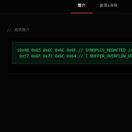
簡介
劇照&海報
//
劇情簡介
$
0x48 0x65 0x6C 0x6C 0x6F // SYNOPSIS_REDACTED /
0x57 0x6F 0x72 0x6C 0x64 // [ BUFFER_OVERFLOW_E