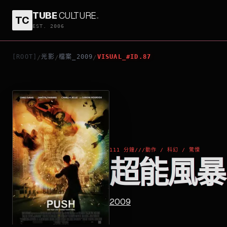
TUBE
CULTURE
.
TC
超能風暴
EST. 2006
[ROOT]
光影
檔案_2009
VISUAL_#ID.87
/
/
/
111 分鐘
///
動作 / 科幻 / 驚慄
超能風暴
2009