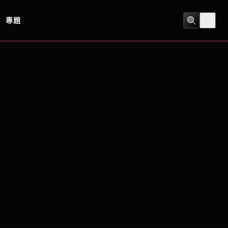
專題
動作
/
科幻