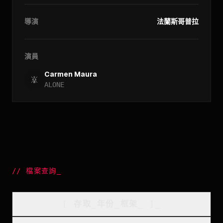
導演
法蘭斯哥普拉
演員
Carmen Maura
ALONE
//
檔案查詢
_
[
存取_年份_框架
_
]_