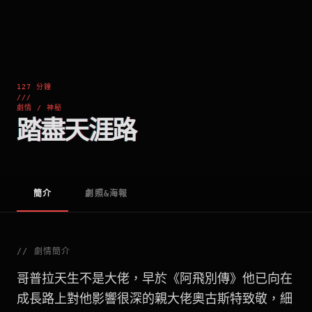
127 分鐘
///
劇情 / 神秘
踏盡天涯路
簡介
劇照&海報
//
劇情簡介
哥普拉天生不是大佬，早於《阿飛別傳》他已向在
成長路上對他影響很深的親大佬奧古斯特致敬，細