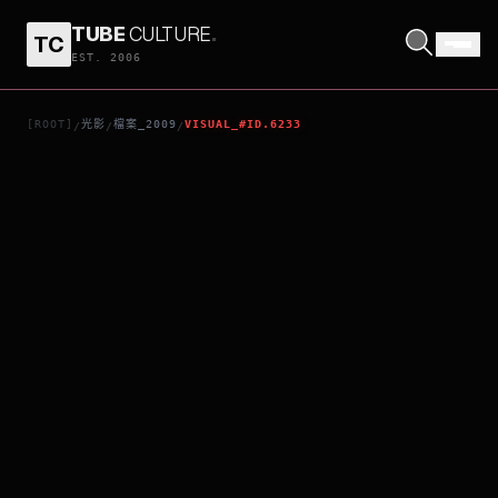
TUBE
CULTURE
.
TC
踏盡天涯路
EST. 2006
[ROOT]
光影
檔案_2009
VISUAL_#ID.6233
/
/
/