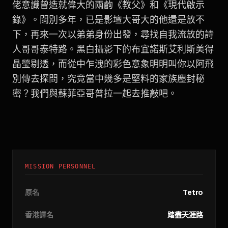
佬意識曾造就偉大的兩齣《教父》和《現代啟示
錄》。闊別多年，已是影壇大哥大的他還是放不
下，再來一次以弟弟身份出發，尋找自我流放的詩
人哥哥泰特路。黑白攝影下的布宜諾斯艾利斯美得
晶瑩剔透，而從中乍洩的彩色意象明明叫你以阿飛
別傳去探問，究竟當中幾多是堅料的家族塵封秘
密？我們與蘇菲亞哥普拉一起去推敲吧。
MISSION PERSONNEL
原名
Tetro
香港譯名
踏盡天涯路