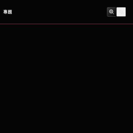
專題
劇情
/
生平