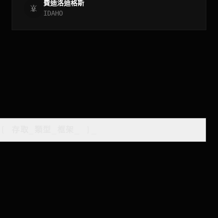
費迪洛迪格斯
IDAHO
[
存取_類型_框架
_
]_