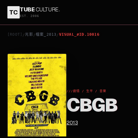
TUBE
CULTURE
.
TC
CBGB
EST. 2006
[ROOT]
光影
檔案_2013
VISUAL_#ID.10016
/
/
/
///
劇情 / 生平 / 音樂
CBGB
2013