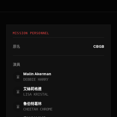
MISSION PERSONNEL
原名
CBGB
演員
Malin Akerman
DEBBIE HARRY
艾絲莉格連
LISA KRISTAL
魯伯特葛林
CHEETAH CHROME