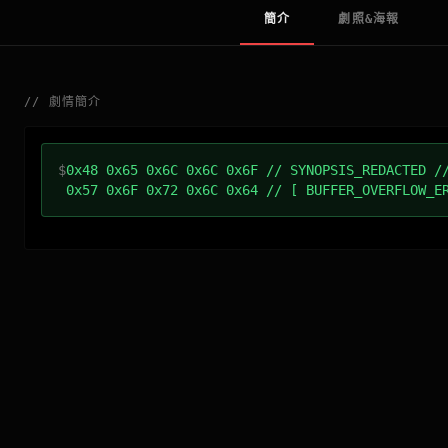
簡介
劇照&海報
//
劇情簡介
$
0x48 0x65 0x6C 0x6C 0x6F // SYNOPSIS_REDACTED /
0x57 0x6F 0x72 0x6C 0x64 // [ BUFFER_OVERFLOW_E