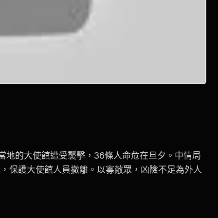
在當地的大使館遭受襲擊，36條人命危在旦夕。中情局
隊，保護大使館人員撤離。以寡敵眾，凶險不足為外人