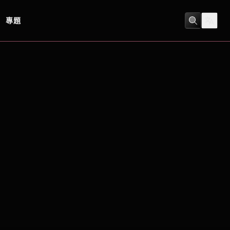
專題
劇情
/
動作