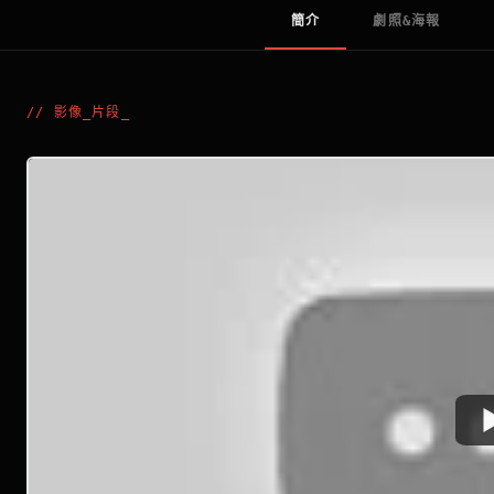
簡介
劇照&海報
//
影像_片段
_