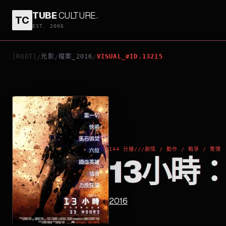
TUBE
CULTURE
.
TC
13小時：班加西無名英雄
EST. 2006
[ROOT]
光影
檔案_2016
VISUAL_#ID.13215
/
/
/
144 分鐘
///
劇情 / 動作 / 戰爭 / 驚慄
13小時
2016