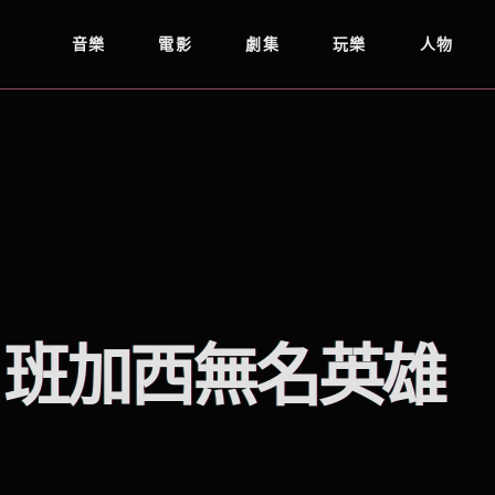
音樂
電影
劇集
玩樂
人物
：班加西無名英雄