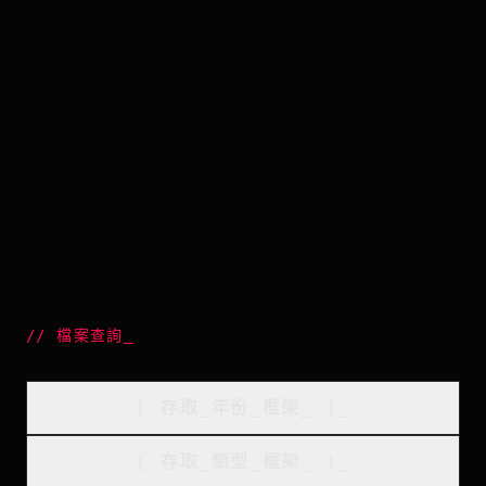
//
檔案查詢
_
[
存取_年份_框架
_
]_
[
存取_類型_框架
_
]_