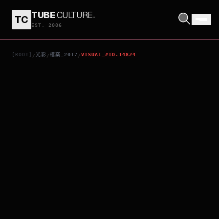
TUBE
CULTURE
.
TC
盧根急轉彎
EST. 2006
[ROOT]
光影
檔案_2017
VISUAL_#ID.14824
/
/
/