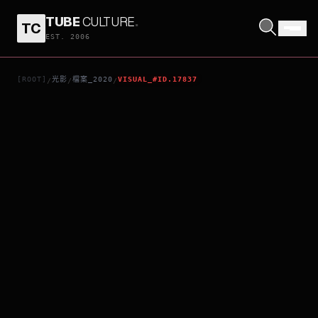
TUBE
CULTURE
.
TC
911算命律師
EST. 2006
[ROOT]
光影
檔案_2020
VISUAL_#ID.17837
/
/
/