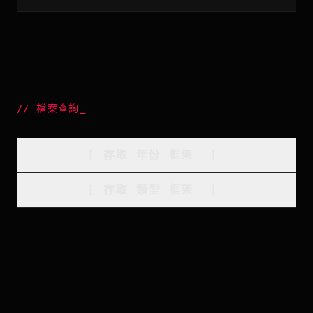
//
檔案查詢
_
[
存取_年份_框架
_
]_
[
存取_類型_框架
_
]_