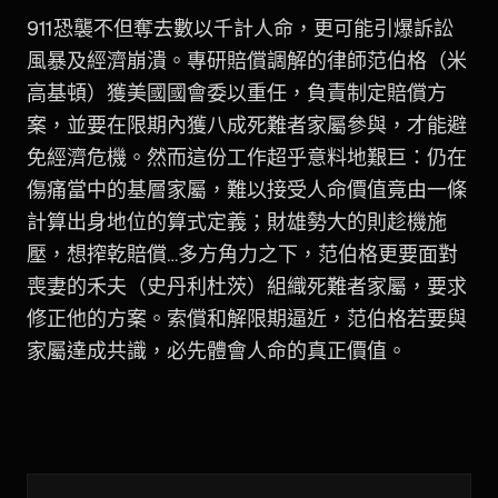
911恐襲不但奪去數以千計人命，更可能引爆訴訟
風暴及經濟崩潰。專研賠償調解的律師范伯格（米
高基頓）獲美國國會委以重任，負責制定賠償方
案，並要在限期內獲八成死難者家屬參與，才能避
免經濟危機。然而這份工作超乎意料地艱巨：仍在
傷痛當中的基層家屬，難以接受人命價值竟由一條
計算出身地位的算式定義；財雄勢大的則趁機施
壓，想搾乾賠償…多方角力之下，范伯格更要面對
喪妻的禾夫（史丹利杜茨）組織死難者家屬，要求
修正他的方案。索償和解限期逼近，范伯格若要與
家屬達成共識，必先體會人命的真正價值。