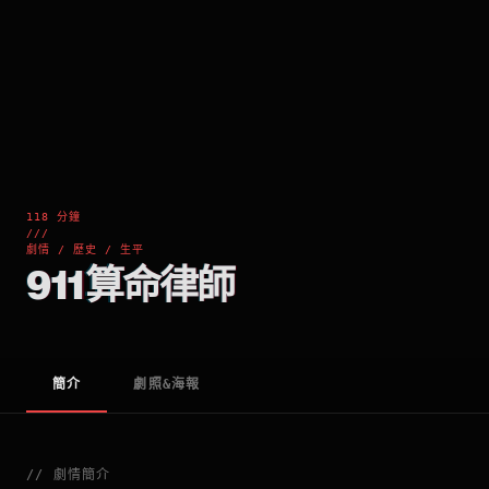
118 分鐘
///
劇情 / 歷史 / 生平
911算命律師
簡介
劇照&海報
//
劇情簡介