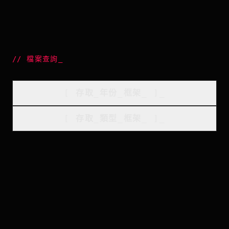
//
檔案查詢
_
[
存取_年份_框架
_
]_
[
存取_類型_框架
_
]_