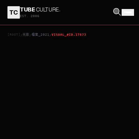
TUBE
CULTURE
.
TC
BINGO HELL
EST. 2006
[ROOT]
光影
檔案_2021
VISUAL_#ID.17873
/
/
/