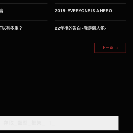
言
2018: EVERYONE IS A HERO
2003
2017
可以有多重？
22年後的告白 -我是殺人犯-
下一頁
→
[
存取_類型_框架
_
]_