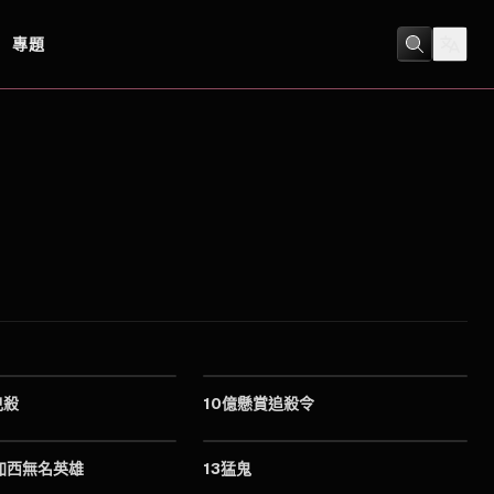
專題
2009
2013
兇殺
10億懸賞追殺令
2016
2001
加西無名英雄
13猛鬼
2009
2023