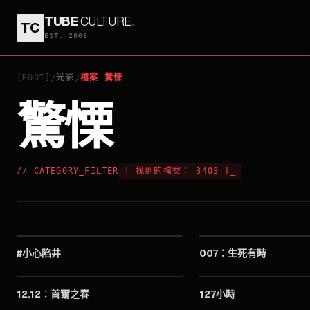
TUBE
CULTURE
.
TC
EST. 2006
[ROOT]
光影
檔案_驚慄
/
/
驚慄
// CATEGORY_FILTER
[
找到的檔案：
3403
]
_
2023
#小心陷井
007：生死有時
2023
12.12︰首爾之春
127小時
2007