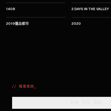
1408
2 DAYS IN THE VALLEY
2009
2019獵血都市
2020
//
檔案查詢
_
[
存取_年份_框架
_
]