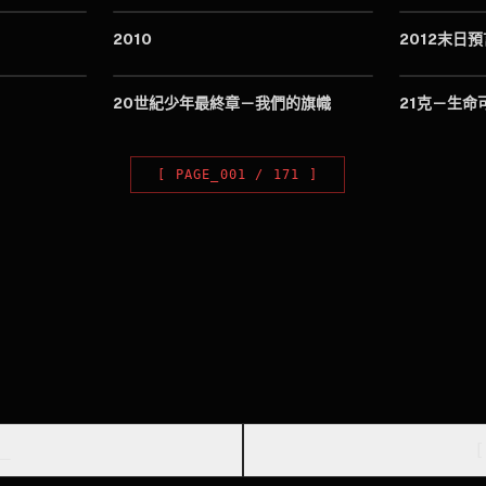
2010
2012末日預
1982
2009
20世紀少年最終章－我們的旗幟
21克－生命
[
PAGE_
001
/
171
]
_