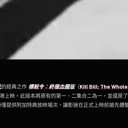
奴
的經典之作
標殺令：終極血腥版
（
Kill Bill: The Whol
式在港上映。此版本將原有的第一、二集合二為一，並還原
時僅提供附加特典放映場次，讓影迷在正式上映前搶先體