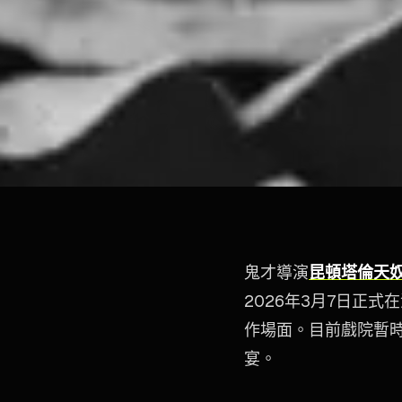
鬼才導演
昆頓塔倫天
2026年3月7日正
作場面。目前戲院暫
宴。