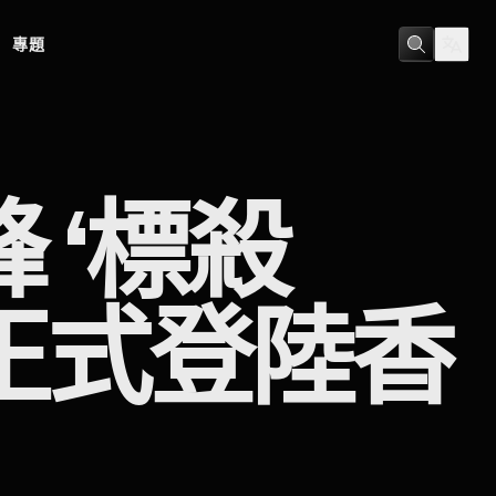
專題
 ‘標殺
月正式登陸香