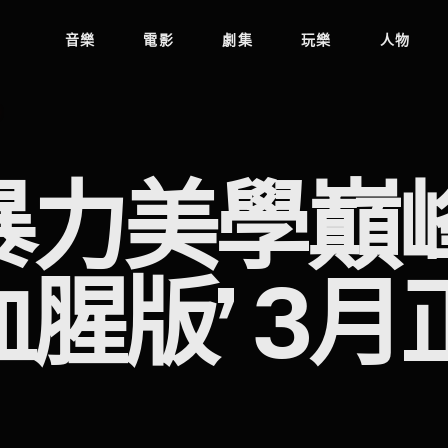
音樂
電影
劇集
玩樂
人物
力美學巔峰
腥版’ 3