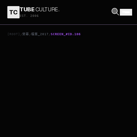
TUBE
CULTURE
.
TC
漢娜的遺言
EST. 2006
[ROOT]
熒幕
檔案_2017
SCREEN_#ID.106
/
/
/