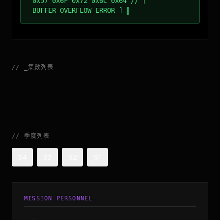
0x57 0x6F 0x72 0x6C 0x64 // [
BUFFER_OVERFLOW_ERROR ]
//
_
集數列表
//
季度列表
S4
S3
S2
S1
MISSION PERSONNEL