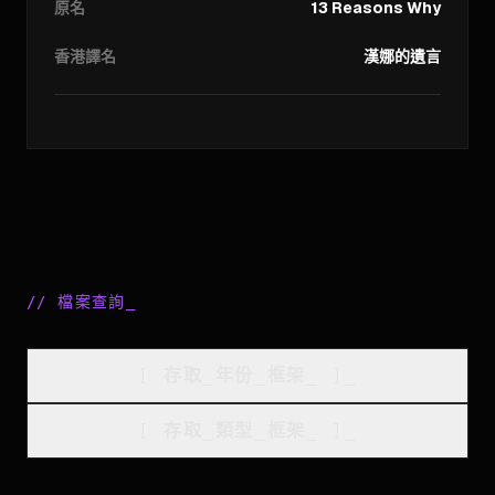
原名
13 Reasons Why
香港譯名
漢娜的遺言
//
檔案查詢
_
[
存取_年份_框架
_
]_
[
存取_類型_框架
_
]_