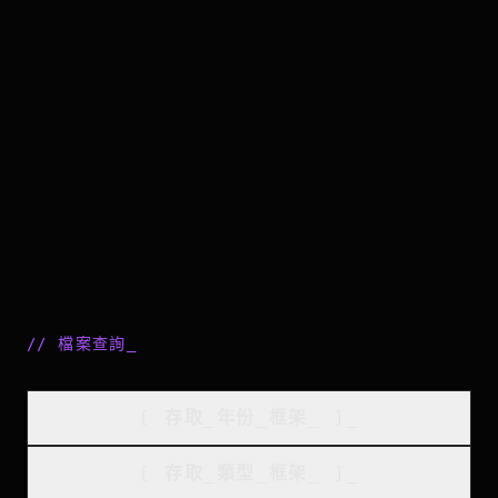
//
檔案查詢
_
[
存取_年份_框架
_
]_
[
存取_類型_框架
_
]_