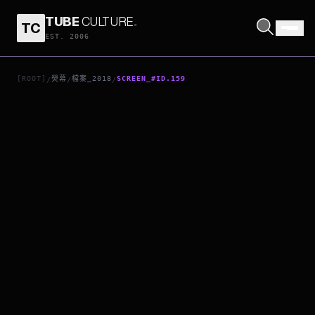
TUBE
CULTURE
.
TC
返家
EST. 2006
[ROOT]
熒幕
檔案_2018
SCREEN_#ID.159
/
/
/