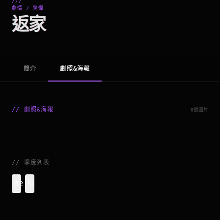
///
劇情 / 驚慄
返家
簡介
劇照&海報
//
劇照&海報
0張圖片
//
季度列表
S2
S1