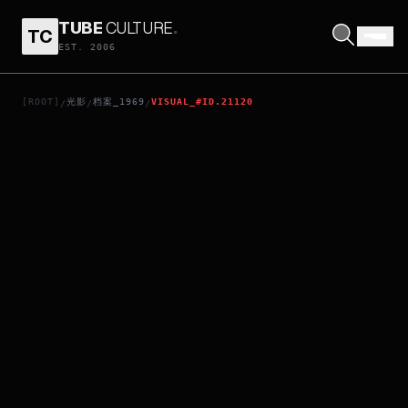
TUBE
CULTURE
.
TC
HITOKIRI
EST. 2006
[ROOT]
光影
档案_1969
VISUAL_#ID.21120
/
/
/