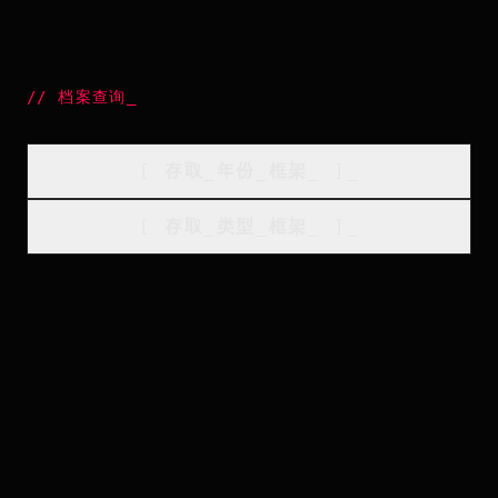
//
档案查询
_
[
存取_年份_框架
_
]_
[
存取_类型_框架
_
]_