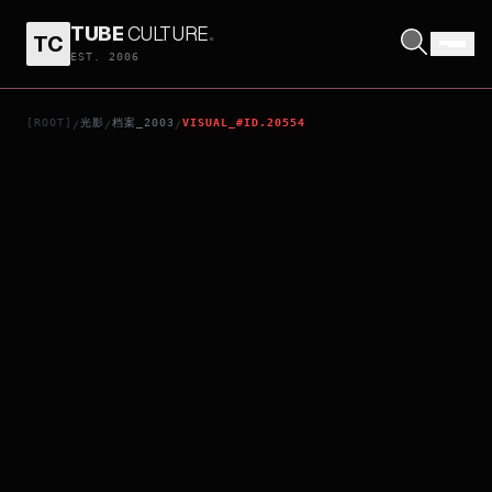
TUBE
CULTURE
.
TC
SIMHADRI
EST. 2006
[ROOT]
光影
档案_2003
VISUAL_#ID.20554
/
/
/