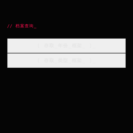
//
档案查询
_
[
存取_年份_框架
_
]_
[
存取_类型_框架
_
]_