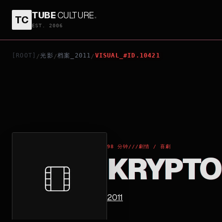
TUBE
CULTURE
.
TC
KRYPTONITE!
EST. 2006
[ROOT]
光影
档案_2011
VISUAL_#ID.10421
/
/
/
98 分钟
///
劇情 / 喜劇
KRYPTO
2011