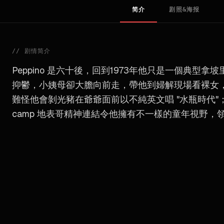
简介
剧照&海报
//
剧情简介
Peppino 是六十後，回到1973年他只是一個典
抑鬱，小姨母卻大膽向前走，帶他到婦解現場看裸女
難怪他會剝光豬在爺爺面前以不純英文唱 "水瓶時代"
camp 地表哥精神連結令他擁有不一樣的童年視野，