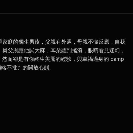
型拿坡里家庭的獨生男孩，父親有外遇，母親不懂反應，自我
，舅父則讓他試大麻，耳朵聽到搖滾，眼睛看見迷幻，
；然而卻是有你終生美麗的經驗，與車禍過身的 camp
領略不批判的開放心態。