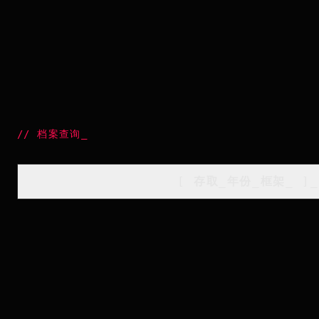
//
档案查询
_
[
存取_年份_框架
_
]_