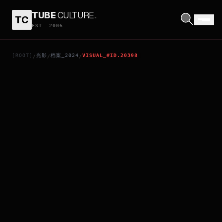
TUBE
CULTURE
.
TC
ENO
EST. 2006
[ROOT]
光影
档案_2024
VISUAL_#ID.20398
/
/
/