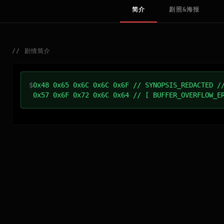
简介
剧照&海报
//
剧情简介
$
0x48 0x65 0x6C 0x6C 0x6F // SYNOPSIS_REDACTED /
0x57 0x6F 0x72 0x6C 0x64 // [ BUFFER_OVERFLOW_E