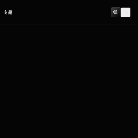
专题
劇情
/
浪漫