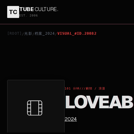
TUBE
CULTURE
.
TC
LOVEABLE
EST. 2006
[ROOT]
光影
档案_2024
VISUAL_#ID.20082
/
/
/
101 分钟
///
劇情 / 浪漫
LOVEAB
2024