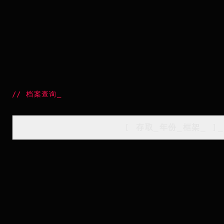
//
档案查询
_
[
存取_年份_框架
_
]_