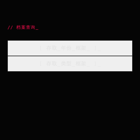
//
档案查询
_
[
存取_年份_框架
_
]_
[
存取_类型_框架
_
]_