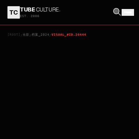
TUBE
CULTURE
.
TC
PEREWANGAN
EST. 2006
[ROOT]
光影
档案_2024
VISUAL_#ID.20444
/
/
/