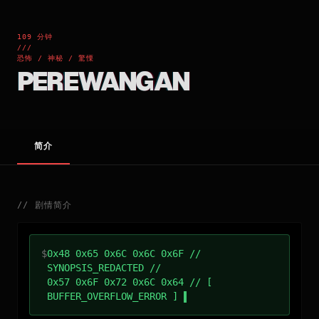
109 分钟
///
恐怖 / 神秘 / 驚慄
PEREWANGAN
简介
//
剧情简介
$
0x48 0x65 0x6C 0x6C 0x6F //
SYNOPSIS_REDACTED //
0x57 0x6F 0x72 0x6C 0x64 // [
BUFFER_OVERFLOW_ERROR ]