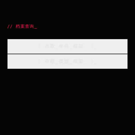
//
档案查询
_
[
存取_年份_框架
_
]_
[
存取_类型_框架
_
]_