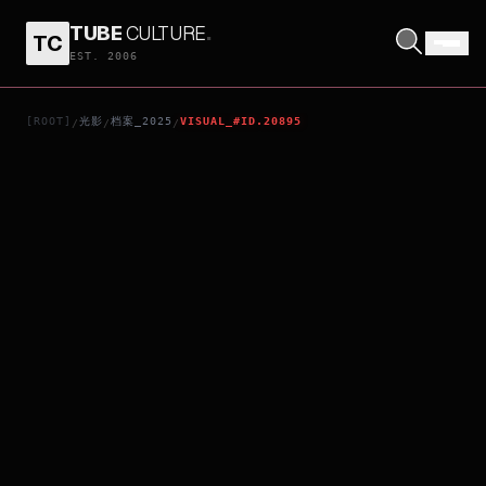
TUBE
CULTURE
.
TC
HIGUMA!!
EST. 2006
[ROOT]
光影
档案_2025
VISUAL_#ID.20895
/
/
/