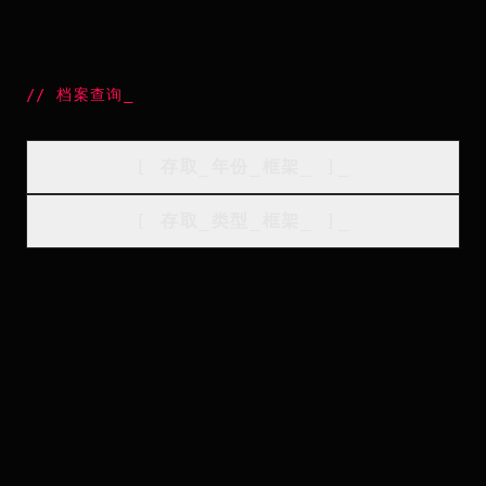
//
档案查询
_
[
存取_年份_框架
_
]_
[
存取_类型_框架
_
]_