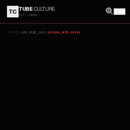
TUBE
CULTURE
.
TC
HITCHHIKER
EST. 2006
[ROOT]
光影
档案_2025
VISUAL_#ID.20104
/
/
/