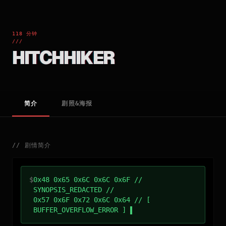
118 分钟
///
HITCHHIKER
简介
剧照&海报
//
剧情简介
$
0x48 0x65 0x6C 0x6C 0x6F //
SYNOPSIS_REDACTED //
0x57 0x6F 0x72 0x6C 0x64 // [
BUFFER_OVERFLOW_ERROR ]