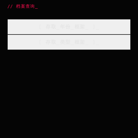
//
档案查询
_
[
存取_年份_框架
_
]_
[
存取_类型_框架
_
]_