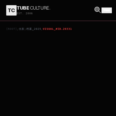
TUBE
CULTURE
.
TC
JIMPA
EST. 2006
[ROOT]
光影
档案_2025
VISUAL_#ID.20331
/
/
/