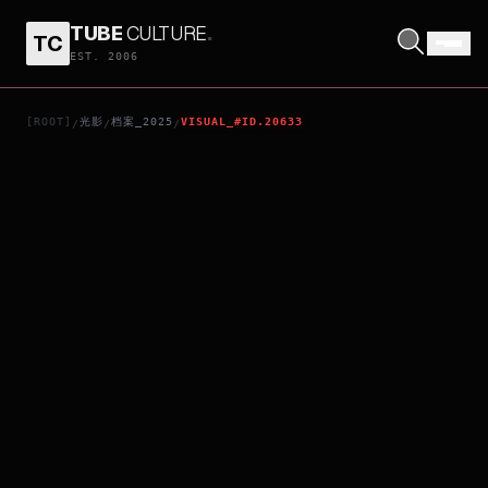
TUBE
CULTURE
.
TC
MUSHI
EST. 2006
[ROOT]
光影
档案_2025
VISUAL_#ID.20633
/
/
/