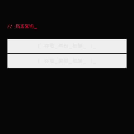
//
档案查询
_
[
存取_年份_框架
_
]_
[
存取_类型_框架
_
]_