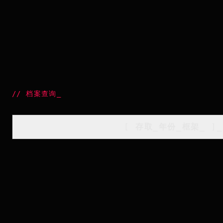
//
档案查询
_
[
存取_年份_框架
_
]_