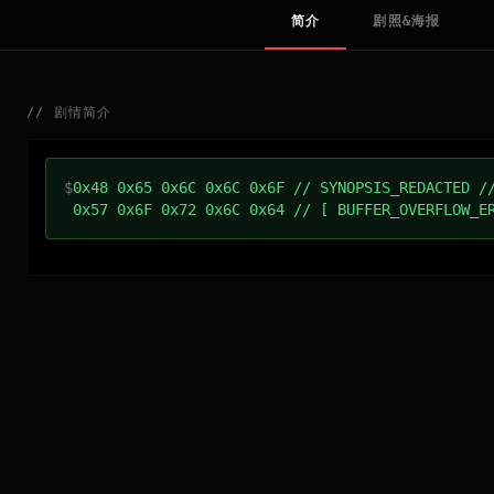
简介
剧照&海报
//
剧情简介
$
0x48 0x65 0x6C 0x6C 0x6F // SYNOPSIS_REDACTED /
0x57 0x6F 0x72 0x6C 0x64 // [ BUFFER_OVERFLOW_E