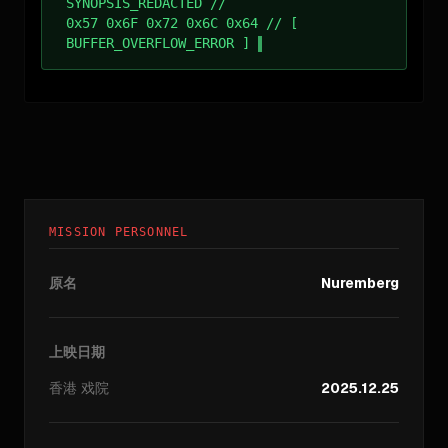
SYNOPSIS_REDACTED //
0x57 0x6F 0x72 0x6C 0x64 // [
BUFFER_OVERFLOW_ERROR ]
MISSION PERSONNEL
原名
Nuremberg
上映日期
香港
戏院
2025.12.25