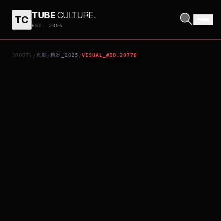
TUBE
CULTURE
.
TC
NUREMBERG
EST. 2006
[ROOT]
光影
档案_2025
VISUAL_#ID.20778
/
/
/