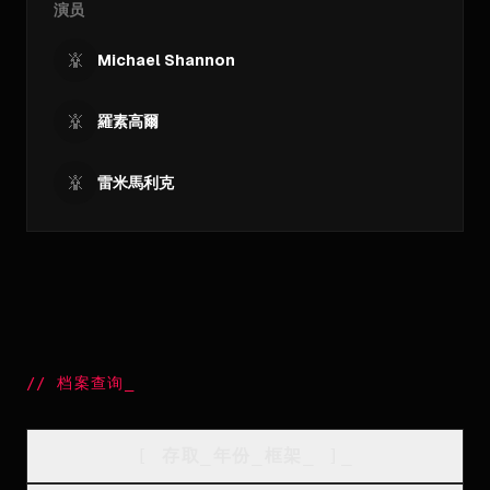
演员
Michael Shannon
羅素高爾
雷米馬利克
//
档案查询
_
[
存取_年份_框架
_
]_