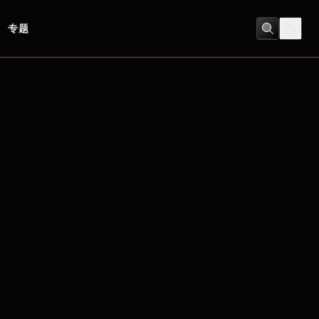
专题
劇情
/
科幻