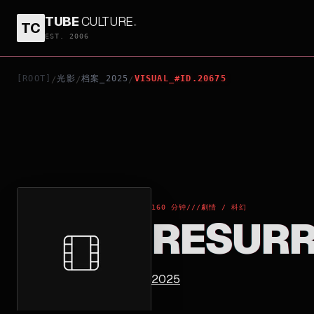
TUBE
CULTURE
.
TC
RESURRECTION
EST. 2006
[ROOT]
光影
档案_2025
VISUAL_#ID.20675
/
/
/
160 分钟
///
劇情 / 科幻
RESURR
2025