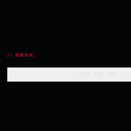
//
档案查询
_
[
存取_年份_框架
_
]_