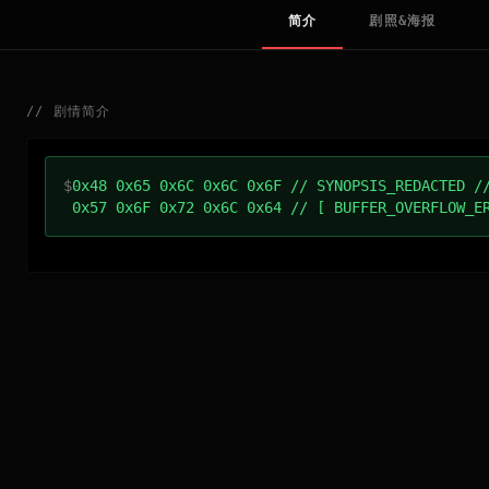
简介
剧照&海报
//
剧情简介
$
0x48 0x65 0x6C 0x6C 0x6F // SYNOPSIS_REDACTED /
0x57 0x6F 0x72 0x6C 0x64 // [ BUFFER_OVERFLOW_E