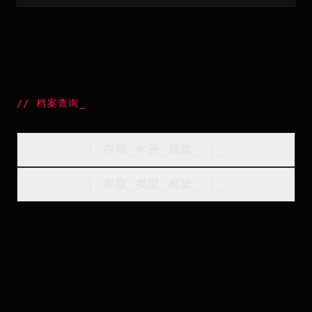
//
档案查询
_
[
存取_年份_框架
_
]_
[
存取_类型_框架
_
]_