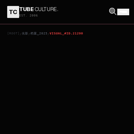
TUBE
CULTURE
.
TC
#IWILLTELLYOUTHETRUTH
EST. 2006
[ROOT]
光影
档案_2025
VISUAL_#ID.21290
/
/
/