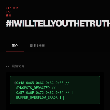
117 分钟
///
神秘
#IWILLTELLYOUTHETRUT
简介
剧照&海报
//
剧情简介
$
0x48 0x65 0x6C 0x6C 0x6F //
SYNOPSIS_REDACTED //
0x57 0x6F 0x72 0x6C 0x64 // [
BUFFER_OVERFLOW_ERROR ]