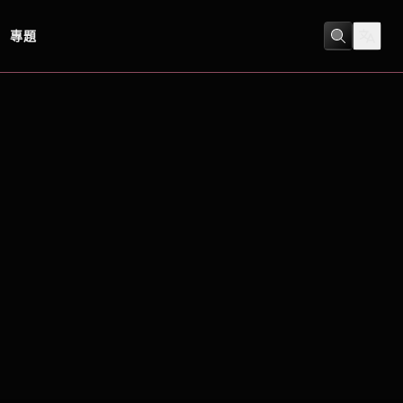
專題
恐怖
/
驚慄