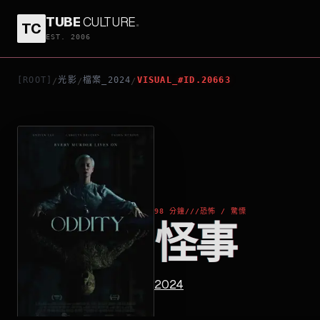
TUBE
CULTURE
.
TC
怪事
EST. 2006
[ROOT]
光影
檔案_2024
VISUAL_#ID.20663
/
/
/
98 分鐘
///
恐怖 / 驚慄
怪事
2024