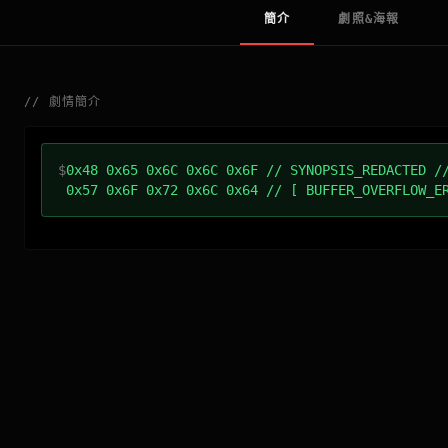
簡介
劇照&海報
//
劇情簡介
$
0x48 0x65 0x6C 0x6C 0x6F // SYNOPSIS_REDACTED /
0x57 0x6F 0x72 0x6C 0x64 // [ BUFFER_OVERFLOW_E