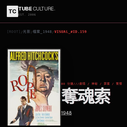
TUBE
CULTURE
.
TC
奪魂索
EST. 2006
[ROOT]
光影
檔案_1948
VISUAL_#ID.159
/
/
/
80 分鐘
///
劇情 / 神秘 / 罪案 / 驚慄
奪魂索
1948