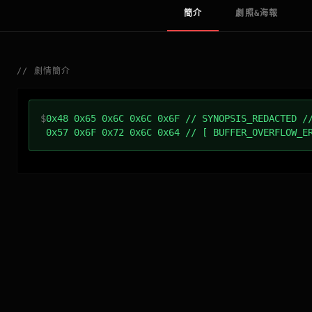
簡介
劇照&海報
//
劇情簡介
$
0x48 0x65 0x6C 0x6C 0x6F // SYNOPSIS_REDACTED /
0x57 0x6F 0x72 0x6C 0x64 // [ BUFFER_OVERFLOW_E