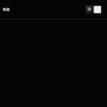
專題
劇情
/
神秘