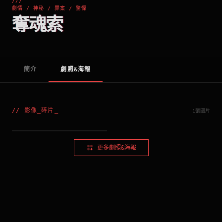
///
劇情 / 神秘 / 罪案 / 驚慄
奪魂索
簡介
劇照&海報
//
影像_碎片
_
1張圖片
美國版海報
更多劇照&海報