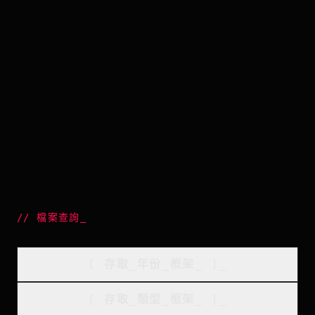
//
檔案查詢
_
[
存取_年份_框架
_
]_
[
存取_類型_框架
_
]_