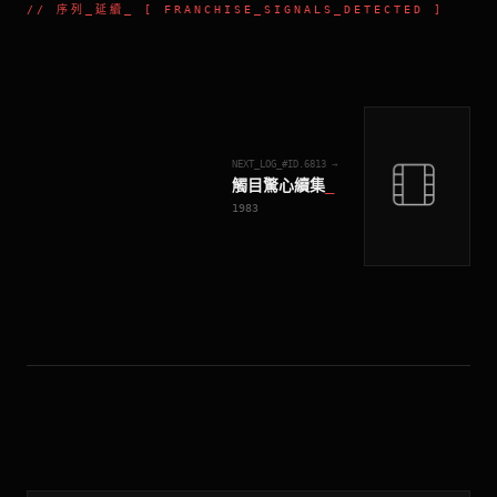
//
序列_延續
_ [ FRANCHISE_SIGNALS_DETECTED ]
NEXT_LOG_#ID.
6813
→
觸目驚心續集
_
1983