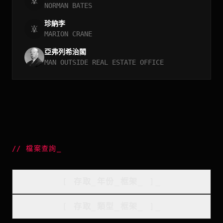
NORMAN BATES
珍納李
MARION CRANE
亞弗列希治閣
MAN OUTSIDE REAL ESTATE OFFICE
//
檔案查詢
_
[
存取_年份_框架
_
]_
[
存取_類型_框架
_
]_