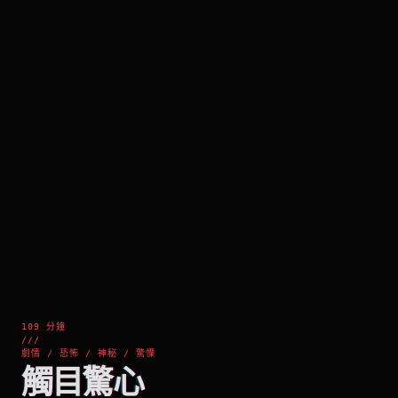
109 分鐘
///
劇情 / 恐怖 / 神秘 / 驚慄
觸目驚心