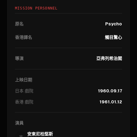
MISSION PERSONNEL
原名
Psycho
香港譯名
觸目驚心
導演
亞弗列希治閣
上映日期
日本
戲院
1960.09.17
香港
戲院
1961.01.12
演員
安東尼柏堅斯