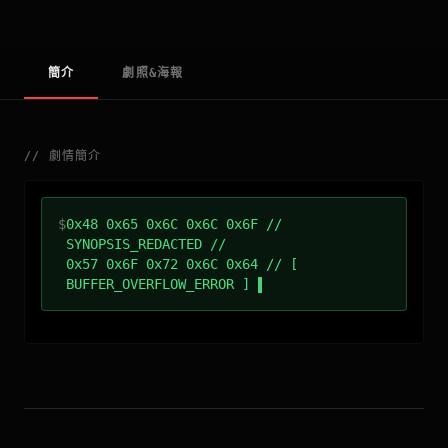
簡介
劇照&海報
//
劇情簡介
$
0x48 0x65 0x6C 0x6C 0x6F //
SYNOPSIS_REDACTED //
0x57 0x6F 0x72 0x6C 0x64 // [
BUFFER_OVERFLOW_ERROR ]